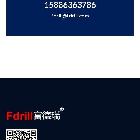
15886363786
fdrill@fdrill.com